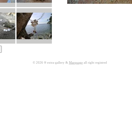
© 2026 ® extra-gallery &
Marquage
all right registred