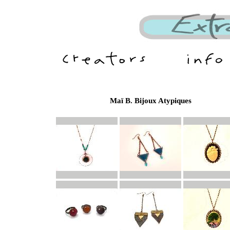
Maï B. Bijoux Atypiques