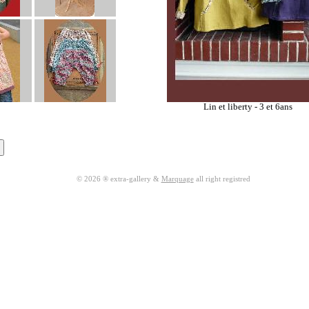
Lin et liberty - 3 et 6ans
© 2026 ® extra-gallery &
Marquage
all right registred