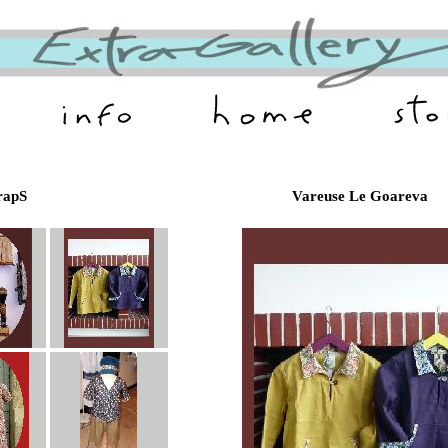
rapS
Vareuse Le Goareva