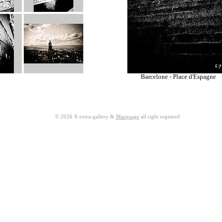
Barcelone - Place d'Espagne
© 2026 ® extra-gallery &
Marquage
all right registred