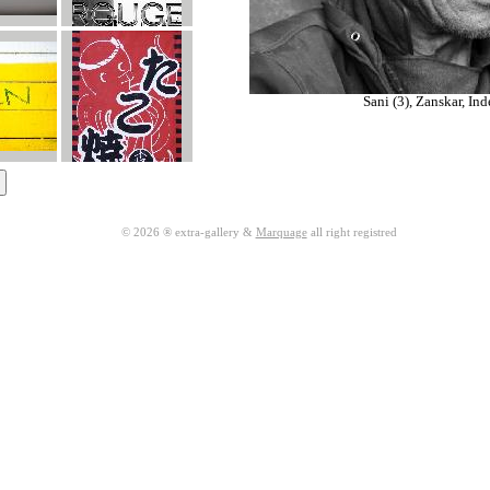
Sani (3), Zanskar, Ind
© 2026 ® extra-gallery &
Marquage
all right registred