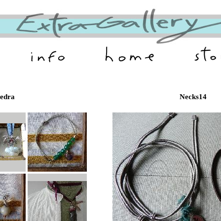
iedra
Necks14