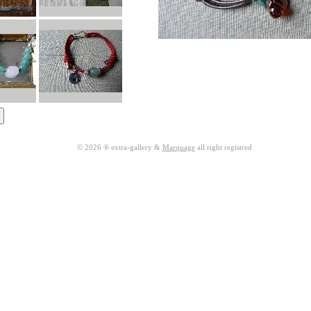
© 2026 ® extra-gallery &
Marquage
all right registred