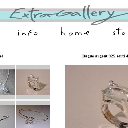
Aé
Bague argent 925 serti 4