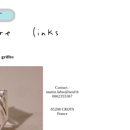
 griffes
Contact :
martin.fabie@neuf.fr
0662355367
05200 CROTS
France