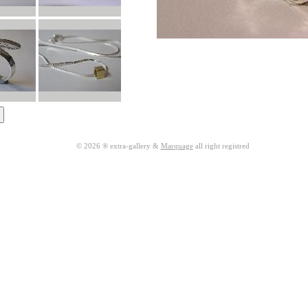
© 2026 ® extra-gallery &
Marquage
all right registred