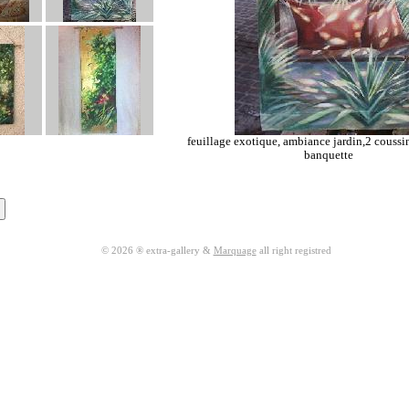
feuillage exotique, ambiance jardin,2 coussi
banquette
© 2026 ® extra-gallery &
Marquage
all right registred