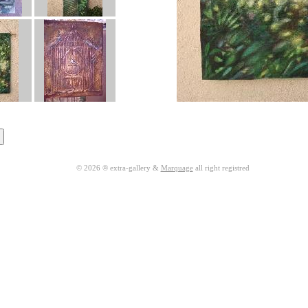
© 2026 ® extra-gallery &
Marquage
all right registred