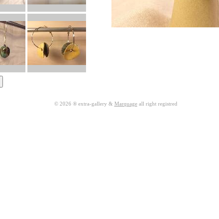
© 2026 ® extra-gallery &
Marquage
all right registred