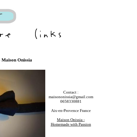
 Maison Onissia
Contact :
maisononissia@gmail.com
0658330881
Aix-en-Provence France
Maison Onissia -
Homemade with Passion