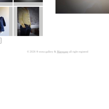
© 2026 ® extra-gallery &
Marquage
all right registred