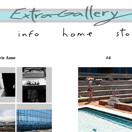
ie Anne
#4