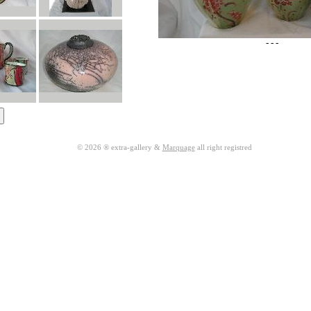
- - -
© 2026 ® extra-gallery &
Marquage
all right registred