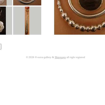
© 2026 ® extra-gallery &
Marquage
all right registred