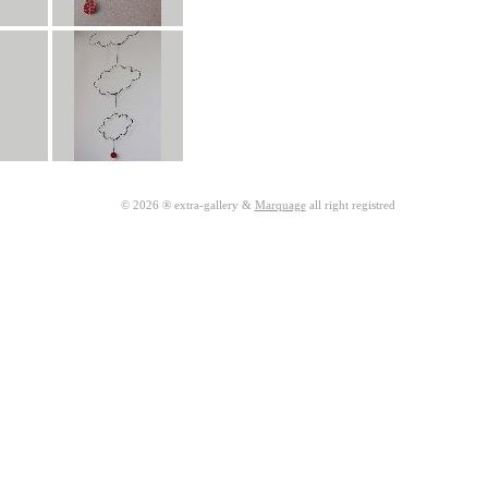
© 2026 ® extra-gallery &
Marquage
all right registred