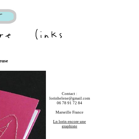
leuse
Contact :
lorinhelene@gmail.com
06 78 91 72 84
Marseille France
Ln lorin encore une
graphiste