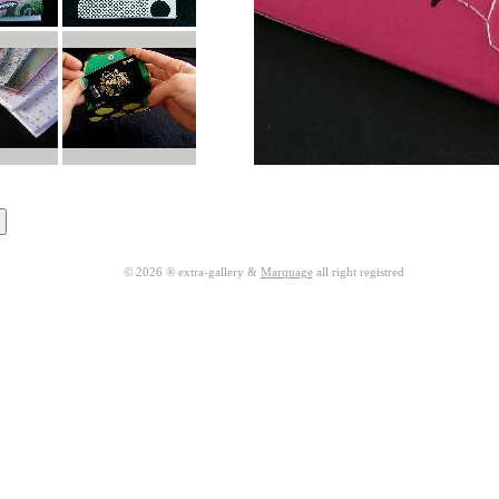
© 2026 ® extra-gallery &
Marquage
all right registred