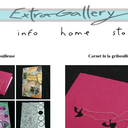
ouilleuse
Carnet ln la gribouil