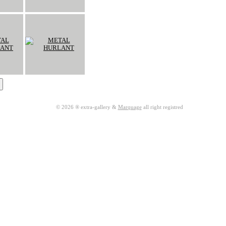
© 2026 ® extra-gallery &
Marquage
all right registred