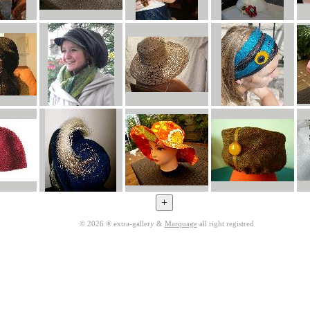
© 2026 ® extra-gallery &
Marquage
all right registred