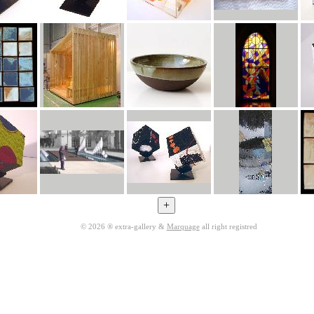
© 2026 ® extra-gallery &
Marquage
all right registred